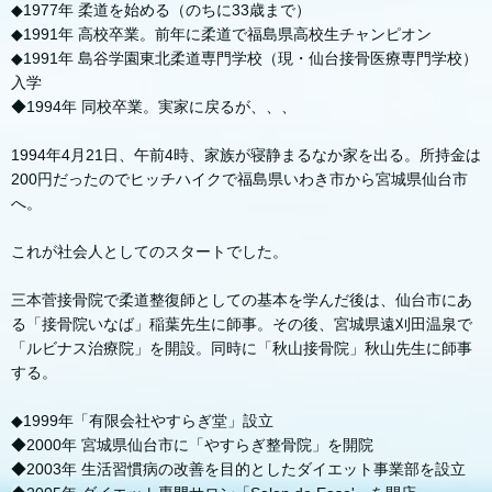
◆1977年 柔道を始める（のちに33歳まで）
◆1991年 高校卒業。前年に柔道で福島県高校生チャンピオン
◆1991年 島谷学園東北柔道専門学校（現・仙台接骨医療専門学校）
入学
◆1994年 同校卒業。実家に戻るが、、、
1994年4月21日、午前4時、家族が寝静まるなか家を出る。所持金は
200円だったのでヒッチハイクで福島県いわき市から宮城県仙台市
へ。
これが社会人としてのスタートでした。
三本菅接骨院で柔道整復師としての基本を学んだ後は、仙台市にあ
る「接骨院いなば」稲葉先生に師事。その後、宮城県遠刈田温泉で
「ルビナス治療院」を開設。同時に「秋山接骨院」秋山先生に師事
する。
◆1999年「有限会社やすらぎ堂」設立
◆2000年 宮城県仙台市に「やすらぎ整骨院」を開院
◆2003年 生活習慣病の改善を目的としたダイエット事業部を設立