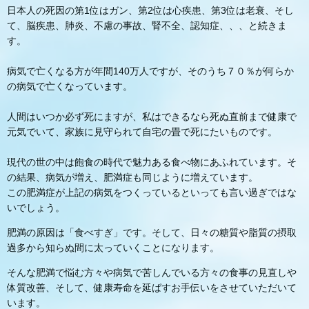
日本人の死因の第1位はガン、第2位は心疾患、第3位は老衰、そし
て、脳疾患、肺炎、不慮の事故、腎不全、認知症、、、と続きま
す。
病気で亡くなる方が年間140万人ですが、そのうち７０％が何らか
の病気で亡くなっています。
人間はいつか必ず死にますが、私はできるなら死ぬ直前まで健康で
元気でいて、家族に見守られて自宅の畳で死にたいものです。
現代の世の中は飽食の時代で魅力ある食べ物にあふれています。そ
の結果、病気が増え、肥満症も同じように増えています。
この肥満症が上記の病気をつくっているといっても言い過ぎではな
いでしょう。
肥満の原因は「食べすぎ」です。そして、日々の糖質や脂質の摂取
過多から知らぬ間に太っていくことになります。
そんな肥満で悩む方々や病気で苦しんでいる方々の食事の見直しや
体質改善、そして、健康寿命を延ばすお手伝いをさせていただいて
います。