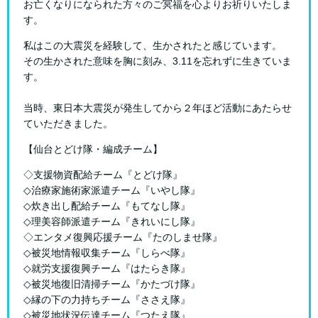
お亡くなりになられた方々のご冥福を心よりお祈りいたしま
す。
私はこの大震災を経験して、生かされたと感じています。
その生かされた意味を胸に刻み、3.11を忘れずに生きていま
す。
当時、東日本大震災が発生してから２年ほど活動にあたらせ
ていただきました。
【仙台とどけ隊・編成チーム】
◇支援物資配給チーム『とどけ隊』
◇治療家施術家派遣チーム『いやし隊』
◇炊き出し配給チーム『もてなし隊』
◇理美容師派遣チーム『きれいにし隊』
◇エンタメ復興応援チーム『たのしませ隊』
◇被災地情報収集チーム『しらべ隊』
◇就労支援復興チーム『はたらき隊』
◇被災地復旧清掃チーム『かたづけ隊』
◇縁の下の力持ちチーム『ささえ隊』
◇被災地状況伝達チーム『つたえ隊』