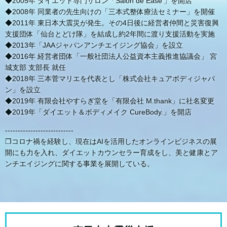
◆2005年 ダイエット専門サロン「Salon de Ease'」を開店
◆2008年 同業者の先生向けの「三本式整体療法セミナー」を開催
◆2011年 東日本大震災が発生。その4日後に経営者仲間と災害復興
支援団体「仙台とどけ隊」を結成し約2年間に渡り支援活動を実施
◆2013年「JAAジャパンアンチエイジング協会」を設立
◆2016年 経営者団体「一般社団法人公益資本主義推進協議会」 宮
城支部 支部長 就任
◆2018年 三本菅マリエを代表とし「株式会社キュアボディジャパ
ン」を設立
◆2019年 有限会社やすらぎ堂を「有限会社 M.thank」に社名変更
◆2019年「ダイエット＆ボディメイク CureBody.」を開店
---------------------------
❒コロナ禍を経験し、現在はAIを活用したオンラインビジネスの展
開にも力を入れ、ダイエットカウンセラー育成をし、美と健康とア
ンチエイジングに関する事業を展開している。