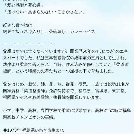
「愛と感謝と夢心道」
「逃げない・あきらめない・ごまかさない」
好きな食べ物は
納豆ご飯（ネギ入り）、茶碗蒸し、カレーライス
----------------------------------
父親はすでに亡くなっていますが、開業歴50年の“ほねつぎ”のエキ
スパートでした。私は三本菅接骨院の総本家の三男として生まれ、
幼少より柔道で鍛えられ、当時、住み込みで修行していた「柔道整
復師」という職業の先輩たちと一つ屋根の下で育ちました。
父をはじめ、叔父、姉、兄、妹、従兄、従兄、一族では総勢11名が
国家資格「柔道整復師」免許保持者で、福島県、宮城県、東京都、
福岡県でそれぞれ整骨院・接骨院を開業しています。
小学、中学、高校、専門学校で柔道に没頭する。高校2年の時に福島
県高校チャンピオンの実績。
◆1973年 福島県いわき市生まれ