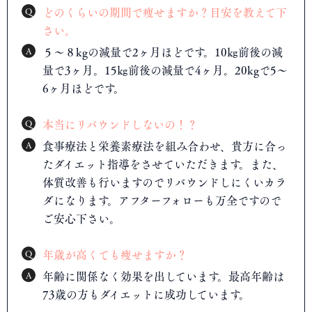
Q
どのくらいの期間で痩せますか？目安を教えて下
さい。
A
５～８kgの減量で2ヶ月ほどです。10㎏前後の減
量で3ヶ月。15㎏前後の減量で4ヶ月。20kgで5～
6ヶ月ほどです。
Q
本当にリバウンドしないの！？
A
食事療法と栄養素療法を組み合わせ、貴方に合っ
たダイエット指導をさせていただきます。また、
体質改善も行いますのでリバウンドしにくいカラ
ダになります。アフターフォローも万全ですので
ご安心下さい。
Q
年歳が高くても痩せますか？
A
年齢に関係なく効果を出しています。最高年齢は
73歳の方もダイエットに成功しています。