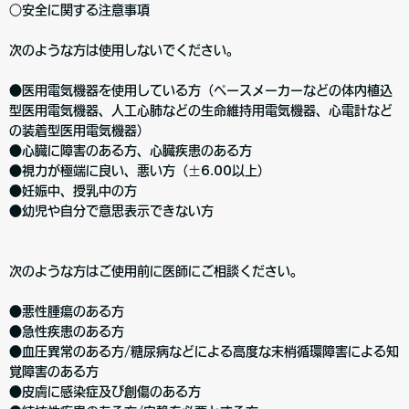
○安全に関する注意事項
次のような方は使用しないでください。
●医用電気機器を使用している方（ペースメーカーなどの体内植込
型医用電気機器、人工心肺などの生命維持用電気機器、心電計など
の装着型医用電気機器）
●心臓に障害のある方、心臓疾患のある方
●視力が極端に良い、悪い方（±6.00以上）
●妊娠中、授乳中の方
●幼児や自分で意思表示できない方
次のような方はご使用前に医師にご相談ください。
●悪性腫瘍のある方
●急性疾患のある方
●血圧異常のある方/糖尿病などによる高度な末梢循環障害による知
覚障害のある方
●皮膚に感染症及び創傷のある方