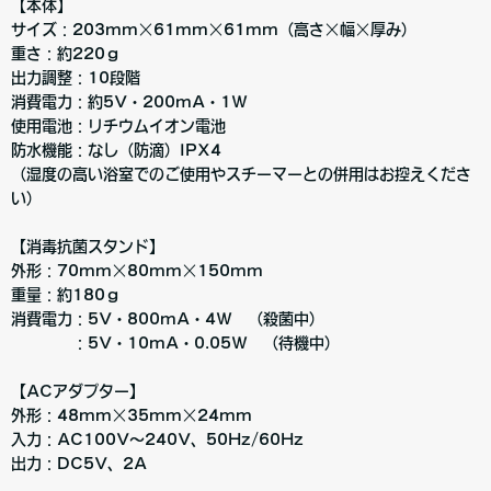
【本体】
サイズ：203mm×61mm×61mm（高さ×幅×厚み）
重さ：約220ｇ
出力調整：10段階
消費電力：約5V・200mA・1W
使用電池：リチウムイオン電池
防水機能：なし（防滴）IPX4
（湿度の高い浴室でのご使用やスチーマーとの併用はお控えくださ
い）
【消毒抗菌スタンド】
外形：70mm×80mm×150mm
重量：約180ｇ
消費電力：5V・800mA・4W （殺菌中）
：5V・10mA・0.05W （待機中）
【ACアダプター】
外形：48mm×35mm×24mm
入力：AC100V～240V、50Hz/60Hz
出力：DC5V、2A