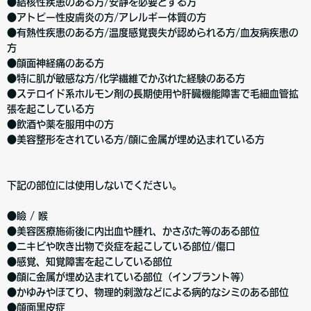
●結核性疾患のある方/安静を必要とする方
●アトピー性皮膚炎の方/アレルギー体質の方
●有熱性疾患のある方/温度感覚喪失が認められる方/血友病疾患の
方
●顔面神経痛のある方
●特に肌が敏感な方/化学繊維でかぶれた経験のある方
●ステロイド系ホルモン剤の長期使用や肝臓機能障害で毛細血管拡
張を起こしている方
●飲酒や薬を服用中の方
●美容整形をされている方/顔に金属が埋め込まれている方
下記の部位には使用しないでください。
●瞼 / 喉
●美容医療施術後に内出血や腫れ、かさぶた等のある部位
●ニキビや吹き出物で炎症を起こしている部位/傷口
●感覚、知覚障害を起こしている部位
●顔に金属が埋め込まれている部位（インプラント等）
●かゆみやほてり、物理的刺激などによる病的なシミのある部位
●顔面黒皮症