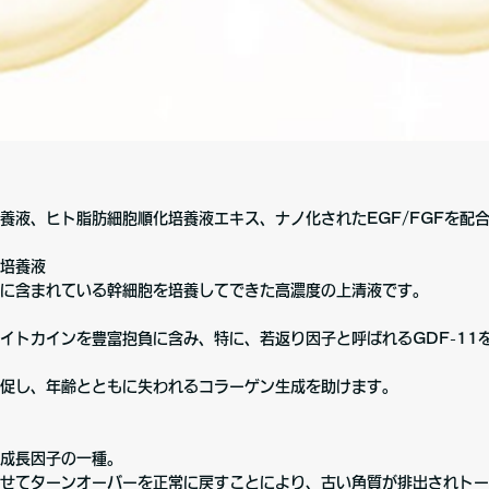
養液、ヒト脂肪細胞順化培養液エキス、ナノ化されたEGF/FGFを配
培養液
に含まれている幹細胞を培養してできた高濃度の上清液です。
イトカインを豊富抱負に含み、特に、若返り因子と呼ばれるGDF-11
促し、年齢とともに失われるコラーゲン生成を助けます。
成長因子の一種。
せてターンオーバーを正常に戻すことにより、古い角質が排出されトー