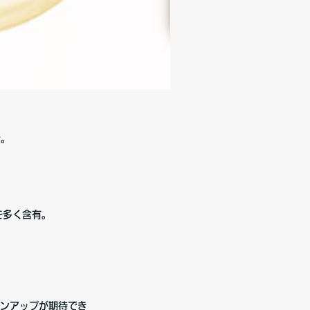
合。
を多く含有。
ンアップが期待でき