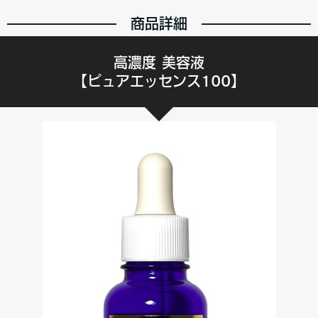
商品詳細
高濃度 美容液
【ピュアエッセンス100】